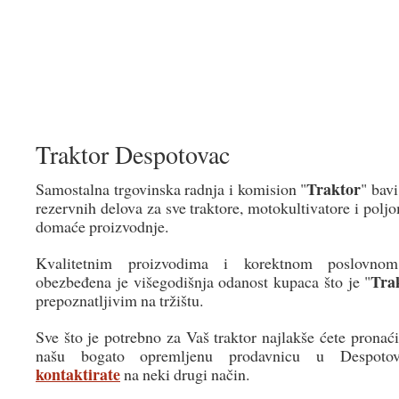
Traktor Despotovac
Traktor Despotovac
Traktor
Samostalna trgovinska radnja i komision "
" bav
rezervnih delova za sve traktore, motokultivatore i polj
domaće proizvodnje.
Kvalitetnim proizvodima i korektnom poslovno
Tra
obezbeđena je višegodišnja odanost kupaca što je "
prepoznatljivim na tržištu.
Sve što je potrebno za Vaš traktor najlakše ćete pronaći
našu bogato opremljenu prodavnicu u Despotov
kontaktirate
na neki drugi način.